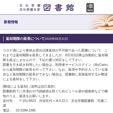
新着情報
返却期限の延長について
2020年08月31日
コロナ渦により春休み貸出以降返却が不可能であった図書について、こ
れまでは返却期限を延長してきましたが、9月3日以降は自動的に返却期
限を延ばしませんので、下記の通り対応をして下さい。
図書を引き続き利用したい場合は、利用者サービスログイン（MyCarin）
から返却期限の延長を行って下さい。なお、延滞や予約が入っている場
合など返却期限の延長ができない場合は、図書館に直接返却するか郵送
による返却をして下さい。
[郵送による返却]（送料は自己負担）
図書館宛てに水濡れや汚損破損を防ぐためビニール袋や緩衝材などで梱
包のうえ、返送をお願いします。
送付先： 〒151-8523 渋谷区代々木3-22-1 文化学園図書館 司書二
課
電話： 03-3299-2395