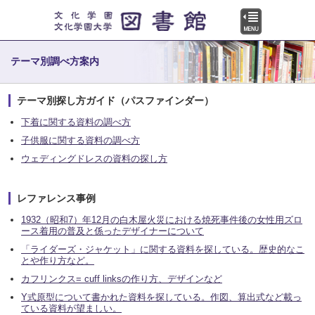
テーマ別調べ方案内
テーマ別探し方ガイド（パスファインダー）
下着に関する資料の調べ方
子供服に関する資料の調べ方
ウェディングドレスの資料の探し方
レファレンス事例
1932（昭和7）年12月の白木屋火災における焼死事件後の女性用ズロ
ース着用の普及と係ったデザイナーについて
「ライダーズ・ジャケット」に関する資料を探している。歴史的なこ
とや作り方など。
カフリンクス= cuff linksの作り方、デザインなど
Y式原型について書かれた資料を探している。作図、算出式など載っ
ている資料が望ましい。