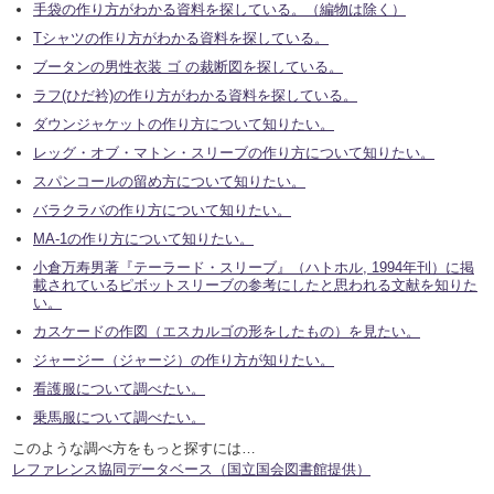
手袋の作り方がわかる資料を探している。（編物は除く）
Tシャツの作り方がわかる資料を探している。
ブータンの男性衣装 ゴ の裁断図を探している。
ラフ(ひだ衿)の作り方がわかる資料を探している。
ダウンジャケットの作り方について知りたい。
レッグ・オブ・マトン・スリーブの作り方について知りたい。
スパンコールの留め方について知りたい。
バラクラバの作り方について知りたい。
MA-1の作り方について知りたい。
小倉万寿男著『テーラード・スリーブ』（ハトホル, 1994年刊）に掲
載されているピボットスリーブの参考にしたと思われる文献を知りた
い。
カスケードの作図（エスカルゴの形をしたもの）を見たい。
ジャージー（ジャージ）の作り方が知りたい。
看護服について調べたい。
乗馬服について調べたい。
このような調べ方をもっと探すには…
レファレンス協同データベース（国立国会図書館提供）