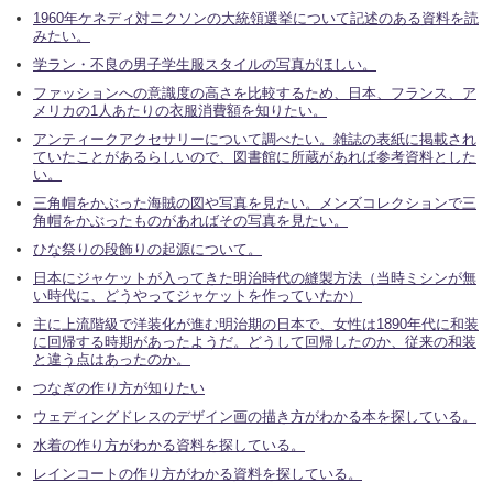
1960年ケネディ対ニクソンの大統領選挙について記述のある資料を読
みたい。
学ラン・不良の男子学生服スタイルの写真がほしい。
ファッションへの意識度の高さを比較するため、日本、フランス、ア
メリカの1人あたりの衣服消費額を知りたい。
アンティークアクセサリーについて調べたい。雑誌の表紙に掲載され
ていたことがあるらしいので、図書館に所蔵があれば参考資料とした
い。
三角帽をかぶった海賊の図や写真を見たい。メンズコレクションで三
角帽をかぶったものがあればその写真を見たい。
ひな祭りの段飾りの起源について。
日本にジャケットが入ってきた明治時代の縫製方法（当時ミシンが無
い時代に、どうやってジャケットを作っていたか）
主に上流階級で洋装化が進む明治期の日本で、女性は1890年代に和装
に回帰する時期があったようだ。どうして回帰したのか、従来の和装
と違う点はあったのか。
つなぎの作り方が知りたい
ウェディングドレスのデザイン画の描き方がわかる本を探している。
水着の作り方がわかる資料を探している。
レインコートの作り方がわかる資料を探している。